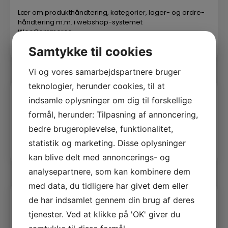
Lær om produkthåndtering, kategorier, lager- og ordre-
håndtering m.m. i webshop-systemet
WooCommerce.
Samtykke til cookies
Vi og vores samarbejdspartnere bruger
teknologier, herunder cookies, til at
indsamle oplysninger om dig til forskellige
E-mails
formål, herunder: Tilpasning af annoncering,
Få hjælp til individuel mailopsætning på forskellige
bedre brugeroplevelse, funktionalitet,
platforme. Både til computer og telefon.
statistik og marketing. Disse oplysninger
kan blive delt med annoncerings- og
analysepartnere, som kan kombinere dem
med data, du tidligere har givet dem eller
de har indsamlet gennem din brug af deres
Nyhedsbrev
tjenester. Ved at klikke på 'OK' giver du