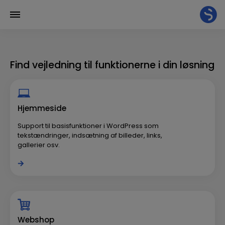
Hop
til
Find vejledning til funktionerne i din løsning
indholdet
Hjemmeside
Support til basisfunktioner i WordPress som
tekstændringer, indsætning af billeder, links,
gallerier osv.
Webshop