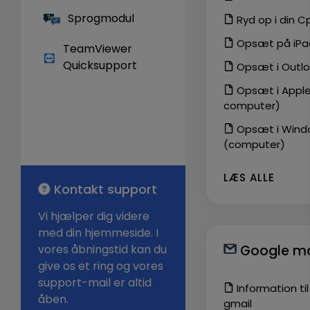
Sprogmodul
Ryd op i din Cp
Opsæt på iPa
TeamViewer
Quicksupport
Opsæt i Outlo
Opsæt i Apple
computer)
Opsæt i Wind
(computer)
LÆS ALLE
Kontakt support
Vi hjælper dig videre
med din hjemmeside. I
vores åbningstid kan du
Google ma
give os et ring og vores
support-mail er altid
Information ti
åben.
gmail