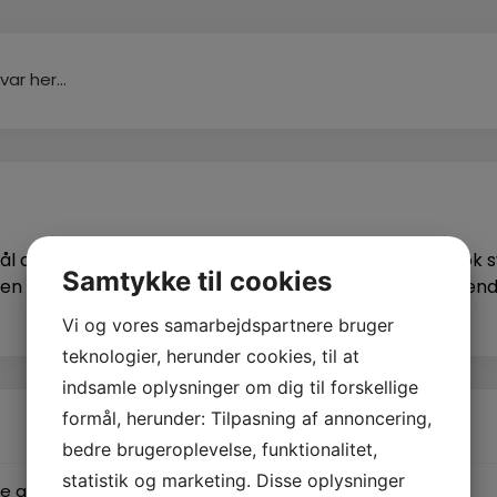
l angående din e-mail og mail opsætning så har vi nok 
Samtykke til cookies
en mailløsning gennem os? Udfyld formularen på følgende s
Vi og vores samarbejdspartnere bruger
teknologier, herunder cookies, til at
indsamle oplysninger om dig til forskellige
formål, herunder: Tilpasning af annoncering,
Fejlfinding
bedre brugeroplevelse, funktionalitet,
statistik og marketing. Disse oplysninger
e af mail
Opret ny profil i outlook