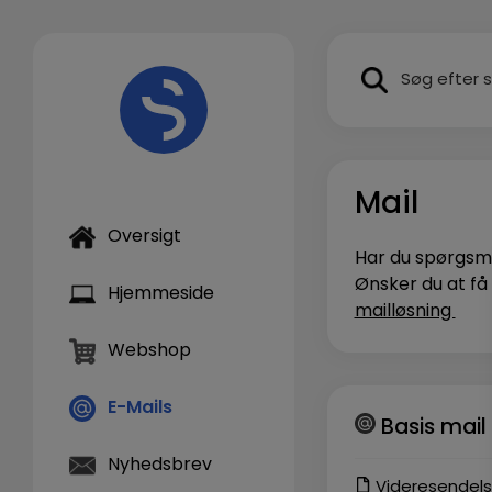
Hop
til
SEARCH BUTTON
indholdet
Mail
Oversigt
Har du spørgsmå
Ønsker du at få 
Hjemmeside
mailløsning
Webshop
E-Mails
Basis mail
Nyhedsbrev
Videresendels