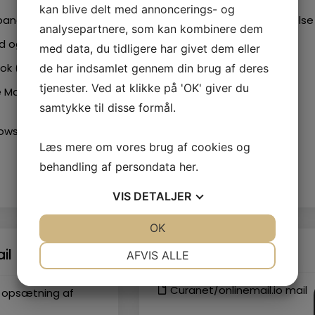
kan blive delt med annoncerings- og
anel / Basis mail
Problemer med afsendelse
analysepartnere, som kan kombinere dem
mails fra mobil
d og iPhone
med data, du tidligere har givet dem eller
de har indsamlet gennem din brug af deres
ok (computer)
tjenester. Ved at klikke på 'OK' giver du
 MacOS Mail (Mac
samtykke til disse formål.
ows mail
Læs mere om vores brug af cookies og
behandling af persondata
her
.
LÆS ALLE
VIS
DETALJER
JA
NEJ
OK
JA
NEJ
NØDVENDIGE
PRÆFERENCER
Onlinemail.io
AFVIS ALLE
il
JA
NEJ
JA
NEJ
Curanet/onlinemail.io mail
l opsætning af
MARKETING
STATISTIK