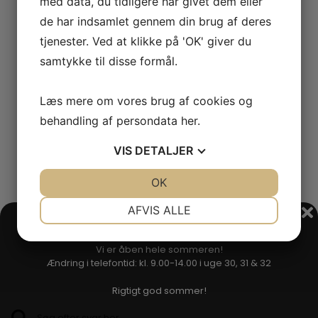
med data, du tidligere har givet dem eller
de har indsamlet gennem din brug af deres
tjenester. Ved at klikke på 'OK' giver du
samtykke til disse formål.
Læs mere om vores brug af cookies og
behandling af persondata
her
.
VIS
DETALJER
JA
NEJ
OK
JA
NEJ
NØDVENDIGE
PRÆFERENCER
AFVIS ALLE
Sommerferie
JA
NEJ
JA
NEJ
Vi er åben hele sommeren!
MARKETING
STATISTIK
Ændring i telefontid: kl. 9.00-14.00 i uge 30, 31 & 32
Rigtigt god sommer!
SEARCH BUTTON