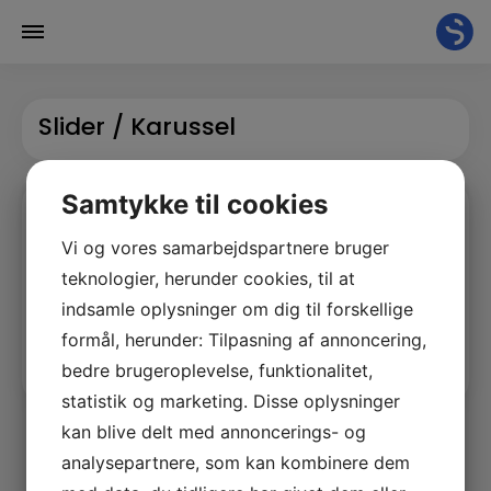
Hop
til
Slider / Karussel
indholdet
Samtykke til cookies
Slider / Topbillede
Vi og vores samarbejdspartnere bruger
Ændre topbillede på side At skifte billeder i slideren på din
teknologier, herunder cookies, til at
hjemmeside er meget simpelt. 1. Tryk sider og vælg den
side, hvis slider skal redigeres og tryk rediger 2. Når du
indsamle oplysninger om dig til forskellige
kommer ind...
formål, herunder: Tilpasning af annoncering,
bedre brugeroplevelse, funktionalitet,
LÆS MERE
statistik og marketing. Disse oplysninger
kan blive delt med annoncerings- og
analysepartnere, som kan kombinere dem