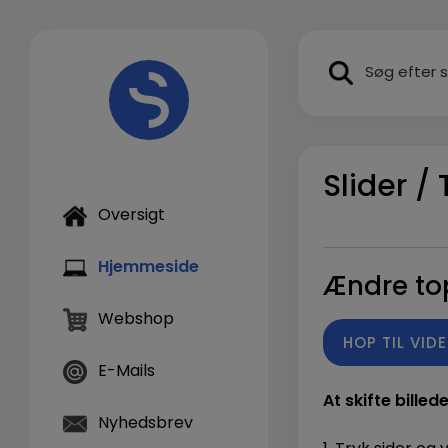
Hop
til
SEARCH BUTTON
indholdet
Slider /
Oversigt
Hjemmeside
Ændre top
Webshop
HOP TIL VID
E-Mails
At skifte bille
Nyhedsbrev