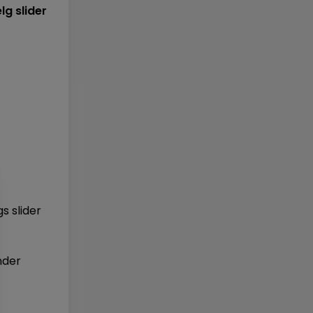
g slider
s slider
nder