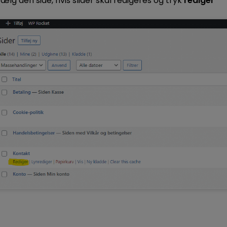
 vælg den side, hvis slider skal redigeres og tryk
rediger