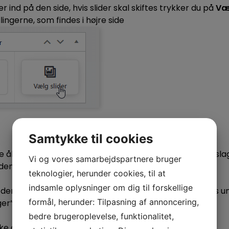
 ind på den side, hvis slider skal skiftes trykker du på
Væl
lingerne, som findes i højre side
Samtykke til cookies
ue åbnet, hvori du får muligheden for at vælge, hvilken slag
Vi og vores samarbejdspartnere bruger
den:
teknologier, herunder cookies, til at
indsamle oplysninger om dig til forskellige
den forhåndsopstillede slider. Standard slidere kan ses u
formål, herunder: Tilpasning af annoncering,
er”.
bedre brugeroplevelse, funktionalitet,
ke ønsker en slider på den valgte side.