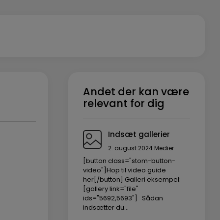
Andet der kan være
relevant for dig
Indsæt gallerier
2. august 2024
Medier
[button class="stom-button-
video"]Hop til video guide
her[/button] Galleri eksempel:
[gallery link="file"
ids="5692,5693"] Sådan
indsætter du…