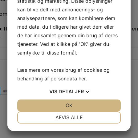
statistik og marketing. Disse oplysninger
kan blive delt med annoncerings- og
som kun gælder for den enkelte side.
analysepartnere, som kan kombinere dem
med data, du tidligere har givet dem eller
:
Her kan du indsætte et link og på denne måde tilføje en
de har indsamlet gennem din brug af deres
.
tjenester. Ved at klikke på 'OK' giver du
samtykke til disse formål.
Læs mere om vores brug af cookies og
behandling af persondata
her
.
VIS
DETALJER
JA
NEJ
OK
JA
NEJ
NØDVENDIGE
PRÆFERENCER
AFVIS ALLE
JA
NEJ
JA
NEJ
MARKETING
STATISTIK