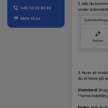
2. Når du kommer
+45 70 22 80 82
under sideindstil
Skriv til os
3. Nu er et vind
du vil have på si
Standard:
Brug 
“Tema indstilling
Ingen:
Hvis du ik