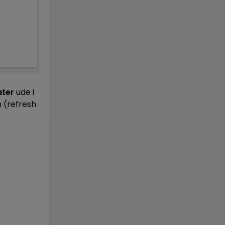
ater
ude i
n (refresh