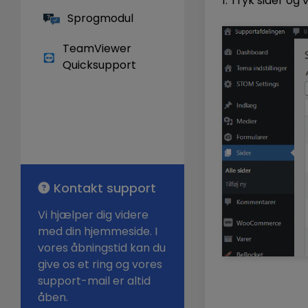
1. Tryk sider og
Sprogmodul
TeamViewer
Quicksupport
Kontakt support
Vi hjælper dig videre
med din hjemmeside. I
vores åbningstid kan du
give os et ring og vores
support-mail er altid
åben.