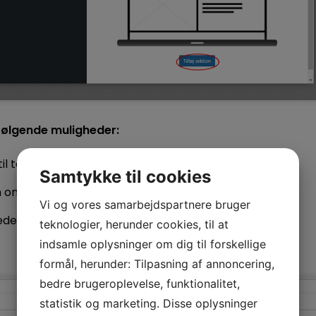
følgende muligheder:
til teksten
Samtykke til cookies
m billedet skal være i højre eller venstre side
Vi og vores samarbejdspartnere bruger
edet skal gå helt til kant (se eksempel længere nede)
teknologier, herunder cookies, til at
indsamle oplysninger om dig til forskellige
formål, herunder: Tilpasning af annoncering,
bedre brugeroplevelse, funktionalitet,
statistik og marketing. Disse oplysninger