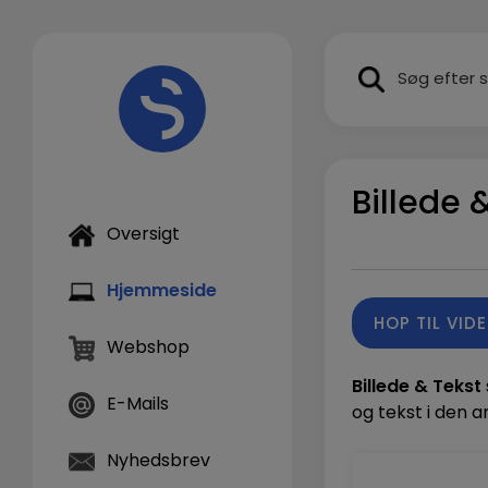
Hop
til
SEARCH BUTTON
indholdet
Billede 
Oversigt
Hjemmeside
HOP TIL VID
Webshop
Billede & Tekst
E-Mails
og tekst i den a
Nyhedsbrev