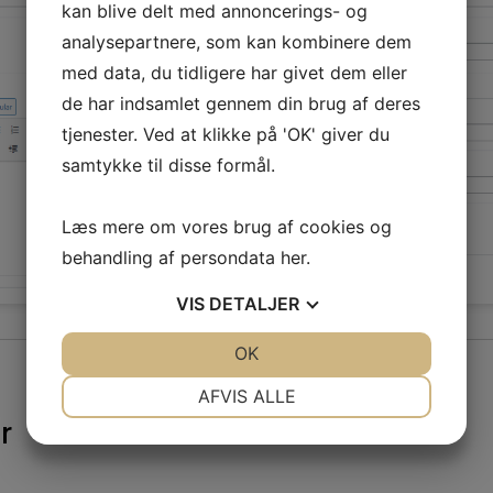
kan blive delt med annoncerings- og
analysepartnere, som kan kombinere dem
med data, du tidligere har givet dem eller
de har indsamlet gennem din brug af deres
tjenester. Ved at klikke på 'OK' giver du
samtykke til disse formål.
Læs mere om vores brug af cookies og
behandling af persondata
her
.
VIS
DETALJER
JA
NEJ
OK
JA
NEJ
NØDVENDIGE
PRÆFERENCER
AFVIS ALLE
JA
NEJ
JA
NEJ
r
MARKETING
STATISTIK