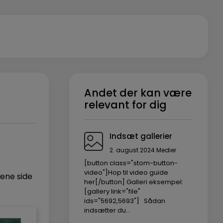
Andet der kan være
relevant for dig
Indsæt gallerier
2. august 2024
Medier
[button class="stom-button-
video"]Hop til video guide
 ene side
her[/button] Galleri eksempel:
[gallery link="file"
ids="5692,5693"] Sådan
indsætter du…