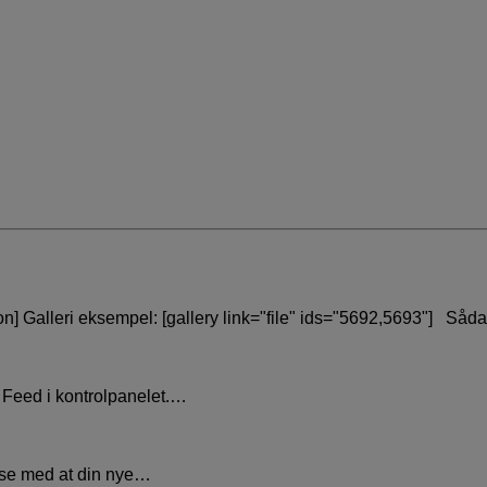
ton] Galleri eksempel: [gallery link="file" ids="5692,5693"] Så
m Feed i kontrolpanelet.…
else med at din nye…