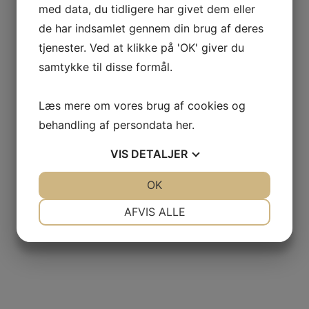
med data, du tidligere har givet dem eller
de har indsamlet gennem din brug af deres
tjenester. Ved at klikke på 'OK' giver du
samtykke til disse formål.
Læs mere om vores brug af cookies og
behandling af persondata
her
.
VIS
DETALJER
JA
NEJ
OK
JA
NEJ
NØDVENDIGE
PRÆFERENCER
AFVIS ALLE
JA
NEJ
JA
NEJ
MARKETING
STATISTIK